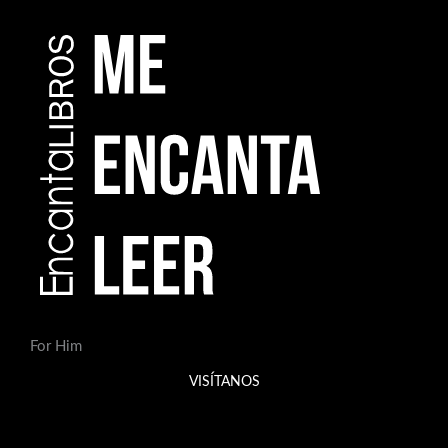
For Him
VISÍTANOS