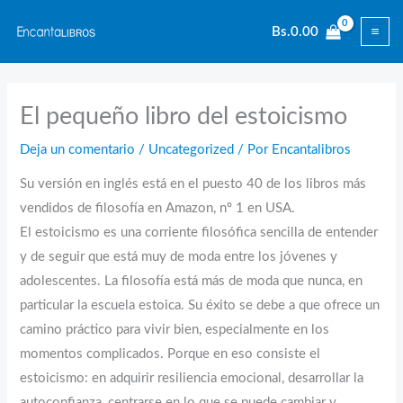
Ir
Bs.
0.00
al
contenido
El pequeño libro del estoicismo
Deja un comentario
/
Uncategorized
/ Por
Encantalibros
Su versión en inglés está en el puesto 40 de los libros más
vendidos de filosofía en Amazon, nº 1 en USA.
El estoicismo es una corriente filosófica sencilla de entender
y de seguir que está muy de moda entre los jóvenes y
adolescentes. La filosofía está más de moda que nunca, en
particular la escuela estoica. Su éxito se debe a que ofrece un
camino práctico para vivir bien, especialmente en los
momentos complicados. Porque en eso consiste el
estoicismo: en adquirir resiliencia emocional, desarrollar la
autoconfianza, centrarse en lo que se puede cambiar y