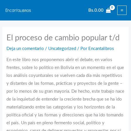
Ir
Bs.
0.00
al
contenido
El proceso de cambio popular t/d
Deja un comentario
/
Uncategorized
/ Por
Encantalibros
En este libro nos proponemos abrir el debate, en varios
frentes, sobre lo político en Bolivia en un momento en el que
los análisis coyunturales se vuelven cada día más repetitivos
y distantes de las formas, prácticas y proyectos de la gente –
por lo menos de su gran mayoría. De hecho, este trabajo nace
de la inquietud de entender la creciente brecha que se ha ido
materializando entre las categorías y los horizontes de la
política oficial y las formas y direcciones que ha ido tomando
el país. Un país en pleno fermento social, político y
económico, capaz de delinear proyectos y propuestas por sí