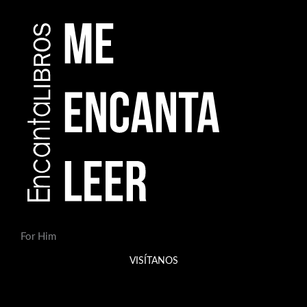
For Him
VISÍTANOS