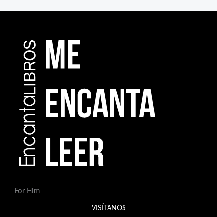
For Him
VISÍTANOS