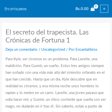
Ir
Bs.
0.00
al
contenido
El secreto del trapecista. Las
Crónicas de Fortuna 1
Deja un comentario
/
Uncategorized
/ Por
Encantalibros
Para Kyle, ser circense es un problema. Para Lavelle, una
maldición. Para Gunnir, un sueño. Estos tres amigos siempre
han soñado con una vida más allá del siniestro orfanato en el
que han crecido. Hasta que un día, Kyle descubre que en
realidad es circense, y esa misma noche unos hombres lo
raptan y lo meten en un carro. Lavelle, una joven payasa que
odia hacer reír, y Gunnir, un chico corriente que sueña con ser
mago, no dudarán en ir tras él. Sin saberlo, están a punto de