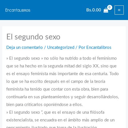
Ir
Bs.
0.00
al
contenido
El segundo sexo
Deja un comentario
/
Uncategorized
/ Por
Encantalibros
» El segundo sexo » no sólo ha nutrido a todo el feminismo
que se ha hecho en la segunda mitad del siglo XX, sino que
es el ensayo feminista más importante de esa centuria. Todo
lo que se ha escrito después en el campo de la teoría
feminista ha tenido que contar con esta obra, bien para
continuarla en sus planteamientos y seguir desarrollándolos,
bien para criticarlos oponiéndose a ellos.
» El segundo sexo “, que es el ensayo de una filósofa
existencialista, se encuadra en el ámbito más amplio de un
pensamiento ilustrado que toma de la ilustración