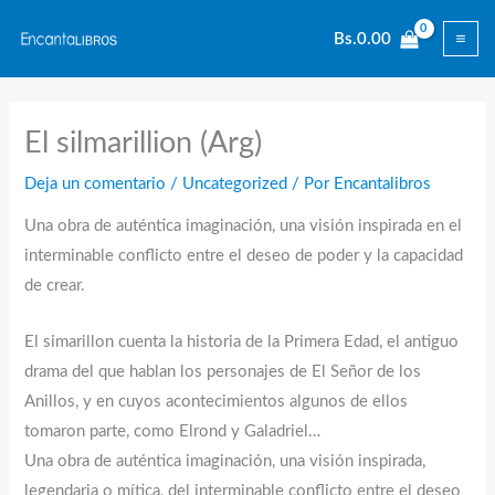
Ir
Bs.
0.00
al
contenido
El silmarillion (Arg)
Deja un comentario
/
Uncategorized
/ Por
Encantalibros
Una obra de auténtica imaginación, una visión inspirada en el
interminable conflicto entre el deseo de poder y la capacidad
de crear.
El simarillon cuenta la historia de la Primera Edad, el antiguo
drama del que hablan los personajes de El Señor de los
Anillos, y en cuyos acontecimientos algunos de ellos
tomaron parte, como Elrond y Galadriel…
Una obra de auténtica imaginación, una visión inspirada,
legendaria o mítica, del interminable conflicto entre el deseo