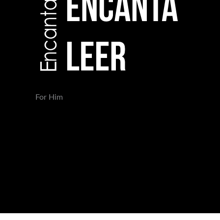
For Him