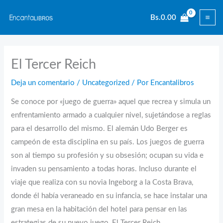
Ir
Bs.
0.00
al
contenido
El Tercer Reich
Deja un comentario
/
Uncategorized
/ Por
Encantalibros
Se conoce por «juego de guerra» aquel que recrea y simula un
enfrentamiento armado a cualquier nivel, sujetándose a reglas
para el desarrollo del mismo. El alemán Udo Berger es
campeón de esta disciplina en su país. Los juegos de guerra
son al tiempo su profesión y su obsesión; ocupan su vida e
invaden su pensamiento a todas horas. Incluso durante el
viaje que realiza con su novia Ingeborg a la Costa Brava,
donde él había veraneado en su infancia, se hace instalar una
gran mesa en la habitación del hotel para pensar en las
estrategias de su nuevo juego, El Tercer Reich.