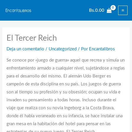
Ir
Bs.
0.00
al
contenido
El Tercer Reich
Deja un comentario
/
Uncategorized
/ Por
Encantalibros
Se conoce por «juego de guerra» aquel que recrea y simula un
enfrentamiento armado a cualquier nivel, sujetándose a reglas
para el desarrollo del mismo. El alemán Udo Berger es
campeón de esta disciplina en su país. Los juegos de guerra
son al tiempo su profesión y su obsesión; ocupan su vida e
invaden su pensamiento a todas horas. Incluso durante el
viaje que realiza con su novia Ingeborg a la Costa Brava,
donde él había veraneado en su infancia, se hace instalar una
gran mesa en la habitación del hotel para pensar en las
estrategias de su nuevo juego, El Tercer Reich.