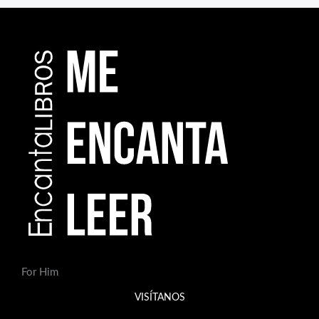
For Him
VISÍTANOS