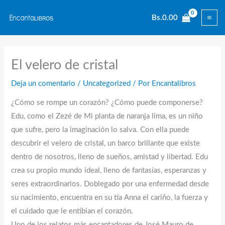
Ir
Bs.
0.00
al
contenido
El velero de cristal
Deja un comentario
/
Uncategorized
/ Por
Encantalibros
¿Cómo se rompe un corazón? ¿Cómo puede componerse?
Edu, como el Zezé de Mi planta de naranja lima, es un niño
que sufre, pero la imaginación lo salva. Con ella puede
descubrir el velero de cristal, un barco brillante que existe
dentro de nosotros, lleno de sueños, amistad y libertad. Edu
crea su propio mundo ideal, lleno de fantasías, esperanzas y
seres extraordinarios. Doblegado por una enfermedad desde
su nacimiento, encuentra en su tía Anna el cariño, la fuerza y
el cuidado que le entibian el corazón.
Uno de los relatos más encantadores de José Mauro de