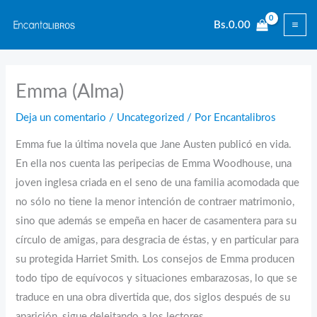
Ir
Bs.
0.00
al
contenido
Emma (Alma)
Deja un comentario
/
Uncategorized
/ Por
Encantalibros
Emma fue la última novela que Jane Austen publicó en vida.
En ella nos cuenta las peripecias de Emma Woodhouse, una
joven inglesa criada en el seno de una familia acomodada que
no sólo no tiene la menor intención de contraer matrimonio,
sino que además se empeña en hacer de casamentera para su
círculo de amigas, para desgracia de éstas, y en particular para
su protegida Harriet Smith. Los consejos de Emma producen
todo tipo de equívocos y situaciones embarazosas, lo que se
traduce en una obra divertida que, dos siglos después de su
aparición, sigue deleitando a los lectores.