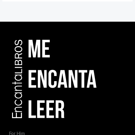
For Him