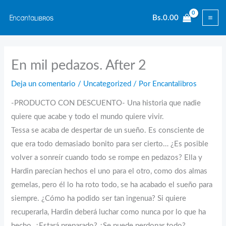
Ir
Bs.
0.00
al
contenido
En mil pedazos. After 2
Deja un comentario
/
Uncategorized
/ Por
Encantalibros
-PRODUCTO CON DESCUENTO- Una historia que nadie
quiere que acabe y todo el mundo quiere vivir.
Tessa se acaba de despertar de un sueño. Es consciente de
que era todo demasiado bonito para ser cierto… ¿Es posible
volver a sonreír cuando todo se rompe en pedazos? Ella y
Hardin parecían hechos el uno para el otro, como dos almas
gemelas, pero él lo ha roto todo, se ha acabado el sueño para
siempre. ¿Cómo ha podido ser tan ingenua? Si quiere
recuperarla, Hardin deberá luchar como nunca por lo que ha
hecho. ¿Estará preparado? ¿Se puede perdonar todo?