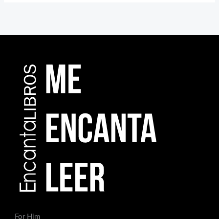
For Him