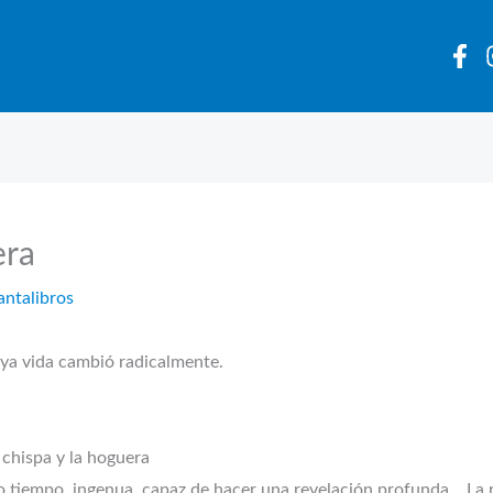
era
antalibros
vida cambió radicalmente.
 chispa y la hoguera
smo tiempo, ingenua, capaz de hacer una revelación profunda… La 