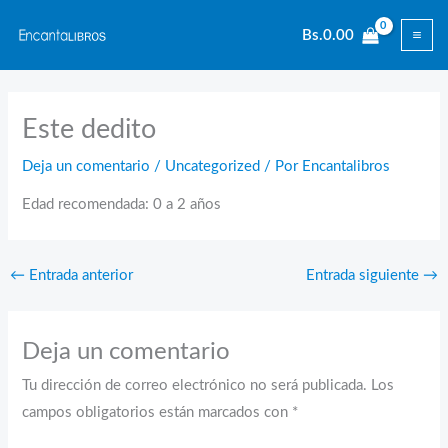
Ir
Bs.
0.00
al
contenido
Este dedito
Deja un comentario
/
Uncategorized
/ Por
Encantalibros
Edad recomendada: 0 a 2 años
←
Entrada anterior
Entrada siguiente
→
Deja un comentario
Tu dirección de correo electrónico no será publicada.
Los
campos obligatorios están marcados con
*