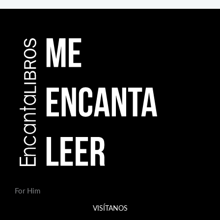
For Him
VISÍTANOS