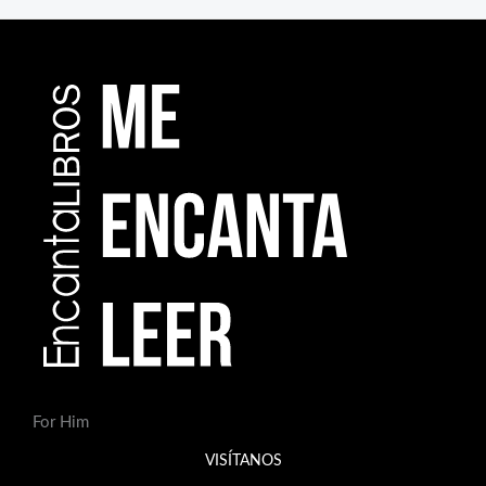
For Him
VISÍTANOS