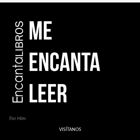
For Him
VISÍTANOS