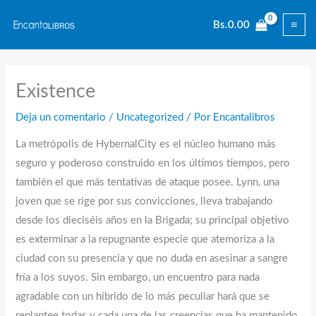
Ir
Bs.
0.00
al
contenido
Existence
Deja un comentario
/
Uncategorized
/ Por
Encantalibros
La metrópolis de HybernalCity es el núcleo humano más
seguro y poderoso construido en los últimos tiempos, pero
también el que más tentativas de ataque posee. Lynn, una
joven que se rige por sus convicciones, lleva trabajando
desde los dieciséis años en la Brigada; su principal objetivo
es exterminar a la repugnante especie que atemoriza a la
ciudad con su presencia y que no duda en asesinar a sangre
fría a los suyos. Sin embargo, un encuentro para nada
agradable con un híbrido de lo más peculiar hará que se
replantee todas y cada una de las creencias que ha mantenido