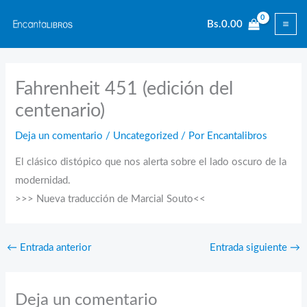
Ir
Bs.
0.00
al
contenido
Fahrenheit 451 (edición del
centenario)
Deja un comentario
/
Uncategorized
/ Por
Encantalibros
El clásico distópico que nos alerta sobre el lado oscuro de la
modernidad.
>>> Nueva traducción de Marcial Souto<<
←
Entrada anterior
Entrada siguiente
→
Deja un comentario