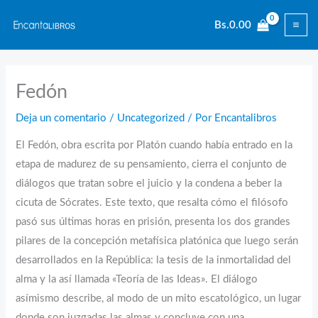
Ir
Bs.
0.00
al
contenido
Fedón
Deja un comentario
/
Uncategorized
/ Por
Encantalibros
El Fedón, obra escrita por Platón cuando había entrado en la
etapa de madurez de su pensamiento, cierra el conjunto de
diálogos que tratan sobre el juicio y la condena a beber la
cicuta de Sócrates. Este texto, que resalta cómo el filósofo
pasó sus últimas horas en prisión, presenta los dos grandes
pilares de la concepción metafísica platónica que luego serán
desarrollados en la República: la tesis de la inmortalidad del
alma y la así llamada «Teoría de las Ideas». El diálogo
asímismo describe, al modo de un mito escatológico, un lugar
donde son juzgadas las almas y concluye con una