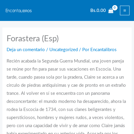
Ir
Bs.
0.00
al
contenido
Forastera (Esp)
Deja un comentario
/
Uncategorized
/ Por
Encantalibros
Recién acabada la Segunda Guerra Mundial, una joven pareja
se reúne por fin para pasar sus vacaciones en Escocia. Una
tarde, cuando pasea sola por la pradera, Claire se acerca a un
círculo de piedras antiquísimas y cae de pronto en un extraño
trance. Al volver en sí se encuentra con un panorama
desconcertante: el mundo moderno ha desaparecido, ahora la
rodea la Escocia de 1734, con sus clanes beligerantes y
supersticiosos, hombres y mujeres rudos, a veces violentos,
pero con una capacidad de vivir y de amar como Claire jamás
había experimentado en su anterior vida. Acosada por los