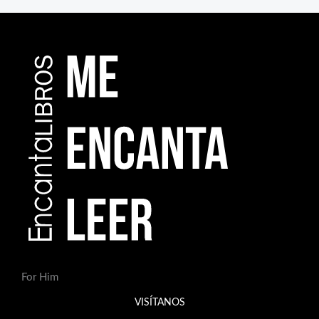
For Him
VISÍTANOS