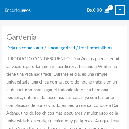
Ir
Bs.
0.00
al
contenido
Gardenia
Deja un comentario
/
Uncategorized
/ Por
Encantalibros
-PRODUCTO CON DESCUENTO- Dan Adams puede ser mi
salvación, pero también mi perdición…Tessandra Winter no
tiene una vida nada fácil. Durante el día, es una simple
universitaria, una chica normal, pero de noche trabaja en un
club nocturno para pagar el tratamiento de su hermana
pequeña, enferma de leucemia. Las cosas ya son bastante
complicadas de por sí y todo empeora cuando conoce a Dan
Adams, uno de los chicos más populares y mujeriegos de la
universidad; sin duda, un chico muy peligroso…Aunque Tess
luchará con todas sus fuerzas por no caer en sus redes, la