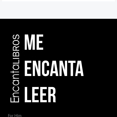
For Him