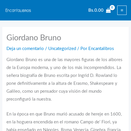
Ir
Bs.
0.00
al
contenido
Giordano Bruno
Deja un comentario
/
Uncategorized
/ Por
Encantalibros
Giordano Bruno es una de las mayores figuras de los albores
de la Europa moderna, y uno de los más incomprendidos. La
señera biografía de Bruno escrita por Ingrid D. Rowland lo
pone definitivamente a la altura de Erasmo, Shakespeare y
Galileo, como un pensador cuya visión del mundo
preconfiguró la nuestra.
En la época en que Bruno murió acusado de hereje en 1600,
en la hoguera encendida en el romano Campo de’ Fiori, ya
había enseñado en Nápoles, Roma, Venecia, Ginebra, Francia,