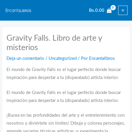
Ir
Bs.
0.00
al
contenido
Gravity Falls. Libro de arte y
misterios
Deja un comentario
/
Uncategorized
/ Por
Encantalibros
El mundo de Gravity Falls es el lugar perfecto donde buscar
inspiración para despertar a tu (disparatado) artista interior.
El mundo de Gravity Falls es el lugar perfecto donde buscar
inspiración para despertar a tu (disparatado) artista interior.
¡Bucea en las profundidades del arte y el entretenimiento con
nosotros y diviértete sin límites! Dibuja y colorea personajes,
aprende secretas técnicas artísticas ¡y experimenta la