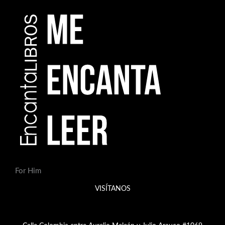
For Him
VISÍTANOS