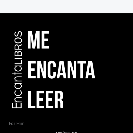
For Him