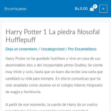
Ir
Bs.
0.00
al
contenido
Harry Potter 1 La piedra filosofal
Hufflepuff
Deja un comentario
/
Uncategorized
/ Por
Encantalibros
Harry Potter se ha quedado huérfano y vive en casa de sus
abominables tíos y del insoportable primo Dudley. Se siente
muy triste y solo, hasta que un buen día recibe una carta que
cambiará su vida para siempre. En ella le comunican que ha
sido aceptado como alumno en el colegio interno Hogwarts
de magia y hechicería.
A partir de ese momento, la suerte de Harry da un vuelco