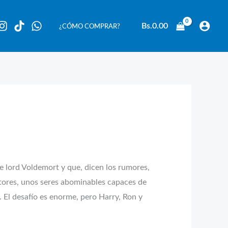
Bs.
0.00
¿CÓMO COMPRAR?
de lord Voldemort y que, dicen los rumores,
ntores, unos seres abominables capaces de
. El desafío es enorme, pero Harry, Ron y