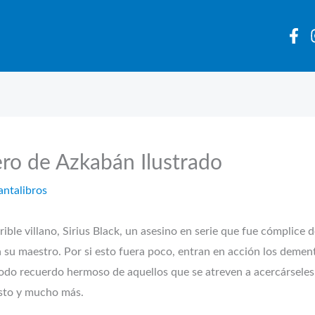
nero de Azkabán Ilustrado
antalibros
ible villano, Sirius Black, un asesino en serie que fue cómplice 
a su maestro. Por si esto fuera poco, entran en acción los deme
 todo recuerdo hermoso de aquellos que se atreven a acercárseles
sto y mucho más.