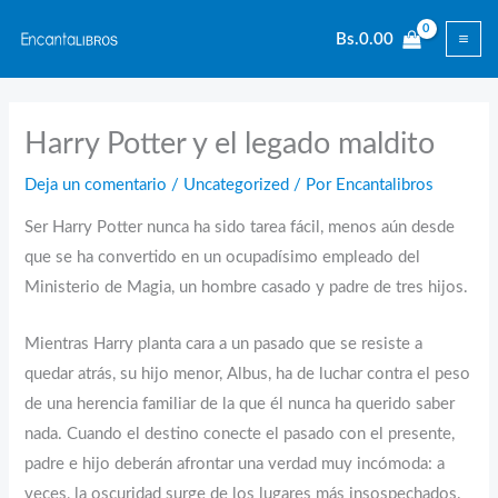
Ir
Bs.
0.00
al
contenido
Harry Potter y el legado maldito
Deja un comentario
/
Uncategorized
/ Por
Encantalibros
Ser Harry Potter nunca ha sido tarea fácil, menos aún desde
que se ha convertido en un ocupadísimo empleado del
Ministerio de Magia, un hombre casado y padre de tres hijos.
Mientras Harry planta cara a un pasado que se resiste a
quedar atrás, su hijo menor, Albus, ha de luchar contra el peso
de una herencia familiar de la que él nunca ha querido saber
nada. Cuando el destino conecte el pasado con el presente,
padre e hijo deberán afrontar una verdad muy incómoda: a
veces, la oscuridad surge de los lugares más insospechados.