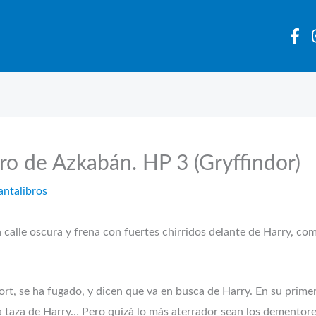
ero de Azkabán. HP 3 (Gryffindor)
antalibros
alle oscura y frena con fuertes chirridos delante de Harry, co
ort, se ha fugado, y dicen que va en busca de Harry. En su prime
a taza de Harry… Pero quizá lo más aterrador sean los dementores