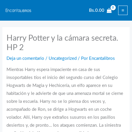
Ir
Bs.
0.00
al
contenido
Harry Potter y la cámara secreta.
HP 2
Deja un comentario
/
Uncategorized
/ Por
Encantalibros
Mientras Harry espera impaciente en casa de sus
insoportables tíos el inicio del segundo curso del Colegio
Hogwarts de Magia y Hechicería, un elfo aparece en su
habitación y le advierte de que una amenaza mortal se cierne
sobre la escuela. Harry no se lo piensa dos veces y,
acompañado de Ron, se dirige a Hogwarts en un coche
volador. Allí, Harry oye extraños susurros en los pasillos
desiertos y, de pronto… los ataques comienzan. La siniestra