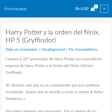
Ir
Bs.
0.00
al
contenido
Harry Potter y la orden del fénix.
HP 5 (Gryffindor)
Deja un comentario
/
Uncategorized
/ Por
Encantalibros
Celebra el 20º aniversario de Harry Potter con esta edición
especial de Harry Potter y la Orden del Fénix. Edición
Gryffindor
«El director cree que no es conveniente que eso continúe
ocurriendo. Quiere que te enseñe a cerrar tu mente al Señor
Tenebroso.»
Son malos tiempos para Hogwarts. Tras el ataque de los