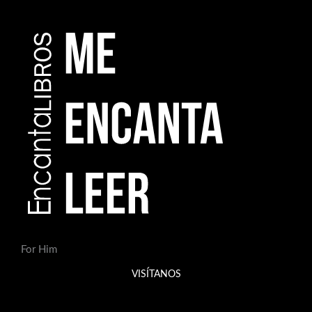
For Him
VISÍTANOS