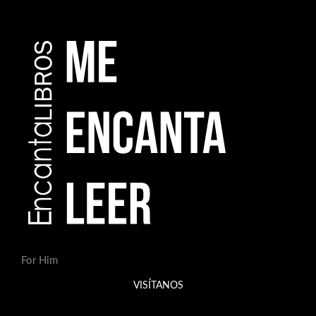
For Him
VISÍTANOS