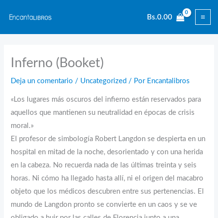
Ir
Bs.
0.00
al
contenido
Inferno (Booket)
Deja un comentario
/
Uncategorized
/ Por
Encantalibros
«Los lugares más oscuros del infierno están reservados para
aquellos que mantienen su neutralidad en épocas de crisis
moral.»
El profesor de simbología Robert Langdon se despierta en un
hospital en mitad de la noche, desorientado y con una herida
en la cabeza. No recuerda nada de las últimas treinta y seis
horas. Ni cómo ha llegado hasta allí, ni el origen del macabro
objeto que los médicos descubren entre sus pertenencias. El
mundo de Langdon pronto se convierte en un caos y se ve
obligado a huir por las calles de Florencia junto a una