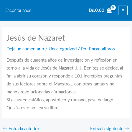
Ir
Bs.
0.00
al
contenido
Jesús de Nazaret
Deja un comentario
/
Uncategorized
/ Por
Encantalibros
Después de cuarenta años de investigación y reflexión en
torno a la vida de Jesús de Nazaret, J. J. Benítez se decide, al
fin, a abrir su corazón y responde a 101 increíbles preguntas
de sus lectores sobre el Maestro… con otras tantas y no
menos revolucionarias afirmaciones.
Si es usted católico, apostólico y romano, pase de largo.
Quizás este no sea su libro…
←
Entrada anterior
Entrada siguiente
→