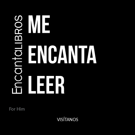
For Him
VISÍTANOS