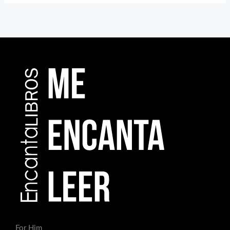
For Him