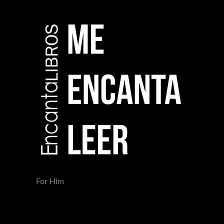
For Him