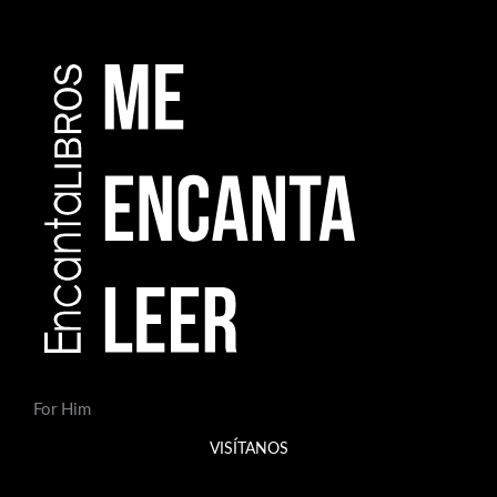
For Him
VISÍTANOS