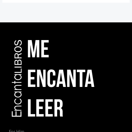
For Him