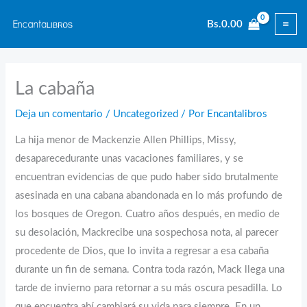
Ir
Bs.
0.00
al
contenido
La cabaña
Deja un comentario
/
Uncategorized
/ Por
Encantalibros
La hija menor de Mackenzie Allen Phillips, Missy,
desaparecedurante unas vacaciones familiares, y se
encuentran evidencias de que pudo haber sido brutalmente
asesinada en una cabana abandonada en lo más profundo de
los bosques de Oregon. Cuatro años después, en medio de
su desolación, Mackrecibe una sospechosa nota, al parecer
procedente de Dios, que lo invita a regresar a esa cabaña
durante un fin de semana. Contra toda razón, Mack llega una
tarde de invierno para retornar a su más oscura pesadilla. Lo
que encuentra ahí cambiará su vida para siempre. En un