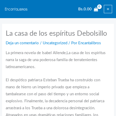
Ir
Bs.
0.00
al
contenido
La casa de los espíritus Debolsillo
Deja un comentario
/
Uncategorized
/ Por
Encantalibros
La primera novela de Isabel Allende,La casa de los espíritus
narra la saga de una poderosa familia de terratenientes
latinoamericanos.
El despótico patriarca Esteban Trueba ha construido con
mano de hierro un imperio privado que empieza a
tambalearse con el paso del tiempo y un entorno social
explosivo. Finalmente, la decadencia personal del patriarca
arrastrará a los Trueba a una dolorosa desintegración.
Atrapados en unas dramáticas relaciones familiares, los