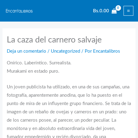
Ir
Bs.
0.00
al
contenido
La caza del carnero salvaje
Deja un comentario
/
Uncategorized
/ Por
Encantalibros
Onírico. Laberíntico. Surrealista.
Murakami en estado puro.
Un joven publicista ha utilizado, en una de sus campañas, una
fotografía, aparentemente anodina, que lo ha puesto en el
punto de mira de un influyente grupo financiero. Se trata de la
imagen de un rebaño de ovejas y carneros en un prado: uno
de los carneros posee, al parecer, un poder peculiar. La
monótona y en absoluto extraordinaria vida del joven,
fumador empedernido y recién divorciado, da una