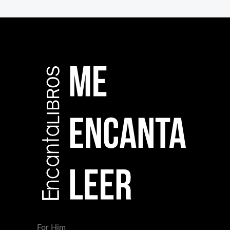
For Him