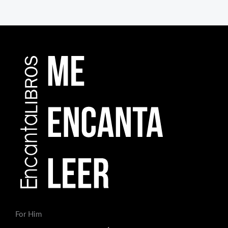
For Him