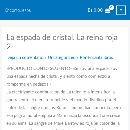
Ir
Bs.
0.00
al
contenido
La espada de cristal. La reina roja
2
Deja un comentario
/
Uncategorized
/ Por
Encantalibros
-PRODUCTO CON DESCUENTO- «Si soy una espada, soy
una espada hecha de cristal, y siento cómo comienzo a
romperme en pedazos.»
La electrizante continuación de La reina roja intensifica la
guerra entre el ejército rebelde y el mundo dividido por el
color de la sangre que los Rojos siempre han conocido, pero
esa pugna moral empuja a Mare hacia la oscuridad que crece
en su alma. La sangre de Mare Barrow es roja (el color de la