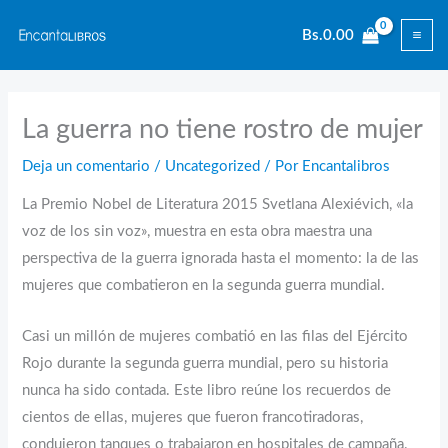
Ir
Bs.
0.00
al
contenido
La guerra no tiene rostro de mujer
Deja un comentario
/
Uncategorized
/ Por
Encantalibros
La Premio Nobel de Literatura 2015 Svetlana Alexiévich, «la
voz de los sin voz», muestra en esta obra maestra una
perspectiva de la guerra ignorada hasta el momento: la de las
mujeres que combatieron en la segunda guerra mundial.
Casi un millón de mujeres combatió en las filas del Ejército
Rojo durante la segunda guerra mundial, pero su historia
nunca ha sido contada. Este libro reúne los recuerdos de
cientos de ellas, mujeres que fueron francotiradoras,
condujeron tanques o trabajaron en hospitales de campaña.