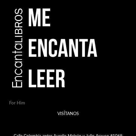
For Him
VISÍTANOS