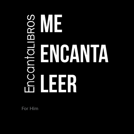
For Him