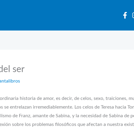
del ser
antalibros
rdinaria historia de amor, es decir, de celos, sexo, traiciones, m
os se entrelazan irremediablemente. Los celos de Teresa hacia Tom
ealismo de Franz, amante de Sabina, y la necesidad de Sabina de 
exión sobre los problemas filosóficos que afectan a nuestra exist