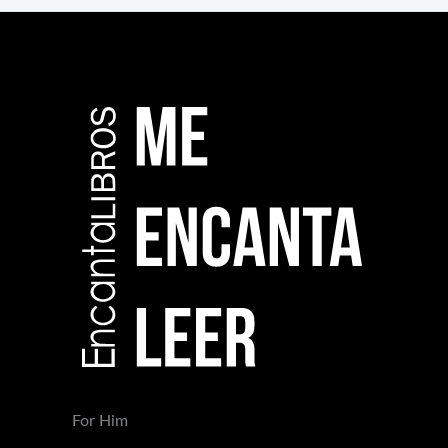
For Him